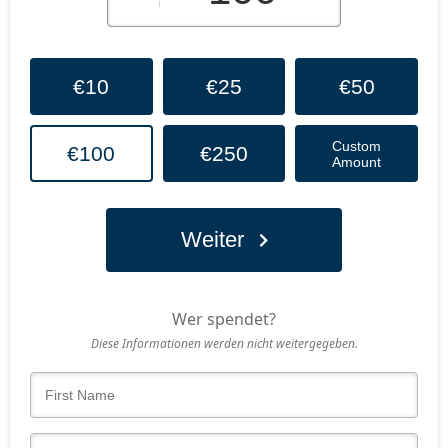
€10
€25
€50
Custom
€100
€250
Amount
Weiter
Wer spendet?
Diese Informationen werden nicht weitergegeben.