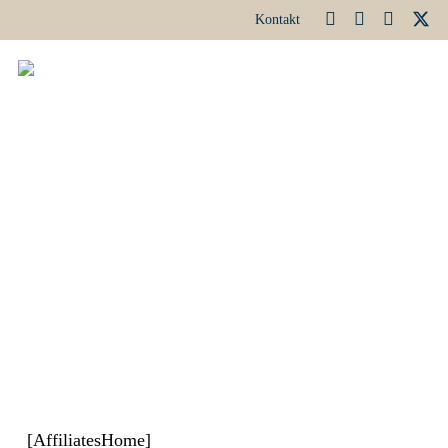
Kontakt
[AffiliatesHome]