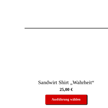
Sandwirt Shirt „Wahrheit“
25,00
€
Dieses
Ausführung wählen
Produkt