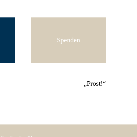
Spenden
„Prost!“