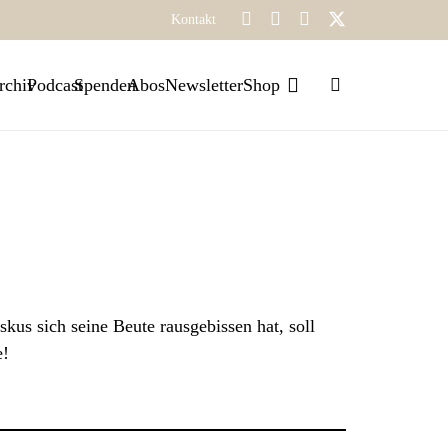
Kontakt
rchiv
Podcast
Spenden
Abos
Newsletter
Shop
skus sich seine Beute rausgebissen hat, soll
e!