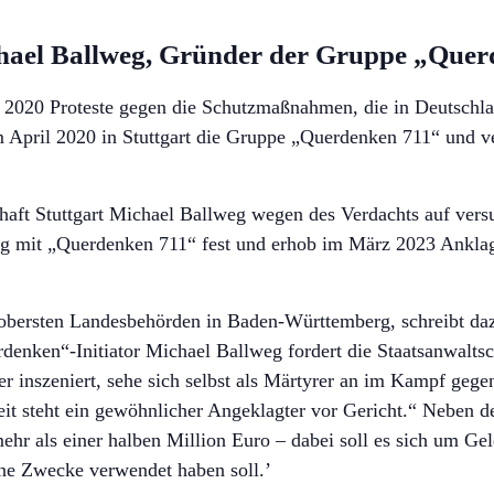
hael Ballweg, Gründer der Gruppe „Quer
z 2020 Proteste gegen die Schutzmaßnahmen, die in Deutsc
 April 2020 in Stuttgart die Gruppe „Querdenken 711“ und ve
haft Stuttgart Michael Ballweg wegen des Verdachts auf ver
 mit „Querdenken 711“ fest und erhob im März 2023 Anklag
 obersten Landesbehörden in Baden-Württemberg, schreibt da
enken“-Initiator Michael Ballweg fordert die Staatsanwaltscha
r inszeniert, sehe sich selbst als Märtyrer an im Kampf gegen
eit steht ein gewöhnlicher Angeklagter vor Gericht.“ Neben der
r als einer halben Million Euro – dabei soll es sich um Gel
ne Zwecke verwendet haben soll.’