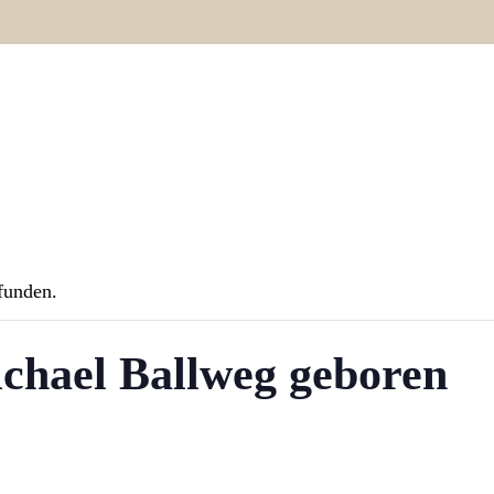
Wozu
Autoren
A
efunden.
ichael Ballweg geboren