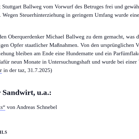
t Stuttgart Ballweg vom Vorwurf des Betruges frei und gewäh
 Wegen Steuerhinterziehung in geringem Umfang wurde eine
t den Oberquerdenker Michael Ballweg zu dem gemacht, was
digen Opfer staatlicher Maßnahmen. Von den ursprünglichen 
iehung bleiben am Ende eine Hundematte und ein Parfümflakon
dafür neun Monate in Untersuchungshaft und wurde bei eine
r
in der taz, 31.7.2025)
Sandwirt, u.a.:
ts“
von Andreas Schnebel
ILS