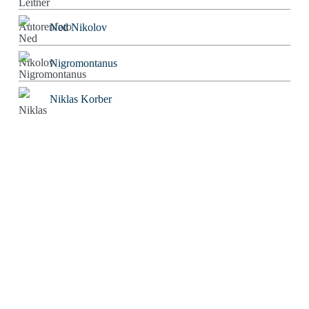
Ned Nikolov
Nigromontanus
Niklas Korber
Norbert Bolz
Oliver Gorus
Olivier Kessler
Patriarchator
Peter Würdig