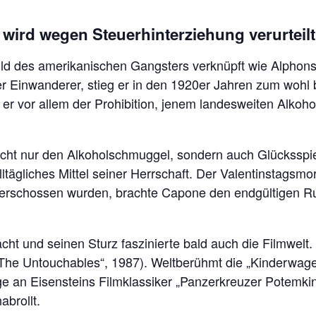
 wird wegen Steuerhinterziehung verurteilt
ld des amerikanischen Gangsters verknüpft wie Alphon
her Einwanderer, stieg er in den 1920er Jahren zum wohl
r vor allem der Prohibition, jenem landesweiten Alkohol
nicht nur den Alkoholschmuggel, sondern auch Glücksspiel
ltägliches Mittel seiner Herrschaft. Der Valentinstagsm
ng erschossen wurden, brachte Capone den endgültigen 
ht und seinen Sturz faszinierte bald auch die Filmwel
„The Untouchables“, 1987). Weltberühmt die „Kinderwag
an Eisensteins Filmklassiker „Panzerkreuzer Potemkin
brollt.