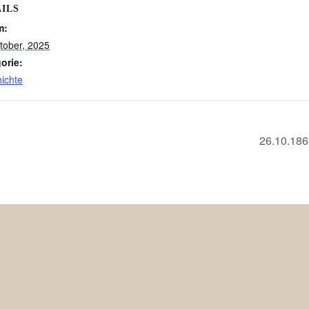
ILS
m:
tober, 2025
orie:
ichte
26.10.186