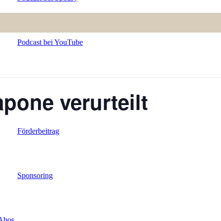
Podcast bei YouTube
Spenden
pone verurteilt
Förderbeitrag
Sponsoring
Abos