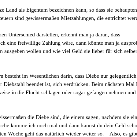
anze Land als Eigentum bezeichnen kann, so dass sie behaupten
teuern sind gewissermaßen Mietzahlungen, die entrichtet wer
en Unterschied darstellen, erkennt man ja daran, dass
lich eine freiwillige Zahlung wäre, dann könnte man ja auspro
en ausgeben wollen und wie viel Geld sie lieber für sich selbe
n besteht im Wesentlichen darin, dass Diebe nur gelegentlich
 Diebstahl beendet ist, sich verdrücken. Beim nächsten Mal
weise in die Flucht schlagen oder sogar gefangen nehmen und 
wissermaßen die Diebe sind, die einem sagen, nachdem sie ei
Woche komme ich noch mal und dann kannst du dein Geld sch
ten Woche geht das natürlich wieder weiter so. – Also, es gib