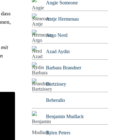
Angie Someone
n
 dass
Antje Hermenau
onen,
Argo Nerd
 mit
Azad Aydin
en
Barbara Brandner
Bartzissey
Beberallo
Benjamin Mudlack
Björn Peters