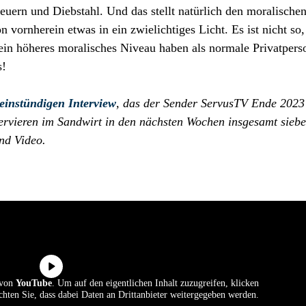
uern und Diebstahl. Und das stellt natürlich den moralische
n vornherein etwas in ein zwielichtiges Licht. Es ist nicht so,
e ein höheres moralisches Niveau haben als normale Privatpers
s!
einstündigen Interview
, das der Sender ServusTV Ende 2023
rvieren im Sandwirt in den nächsten Wochen insgesamt sieb
nd Video.
t von
YouTube
. Um auf den eigentlichen Inhalt zuzugreifen, klicken
achten Sie, dass dabei Daten an Drittanbieter weitergegeben werden.