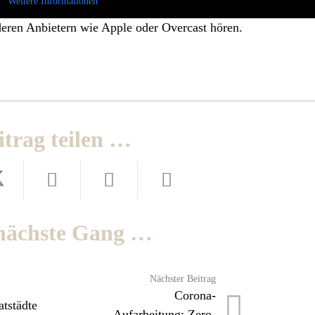
Weitere Informationen
deren Anbietern wie Apple oder Overcast hören.
itrag teilen …
nächste Gang …
Nächster Beitrag
Corona-
atstädte
Aufarbeitung: Zero-