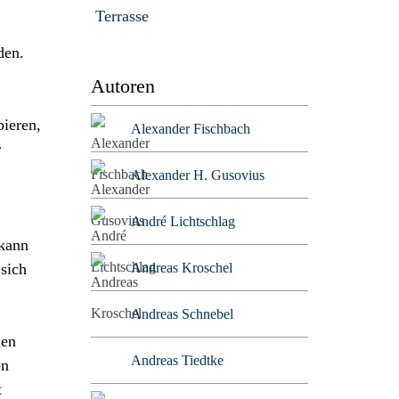
Terrasse
den.
Autoren
bieren,
Alexander Fischbach
r
Alexander H. Gusovius
André Lichtschlag
 kann
Andreas Kroschel
sich
Andreas Schnebel
nen
Andreas Tiedtke
on
t