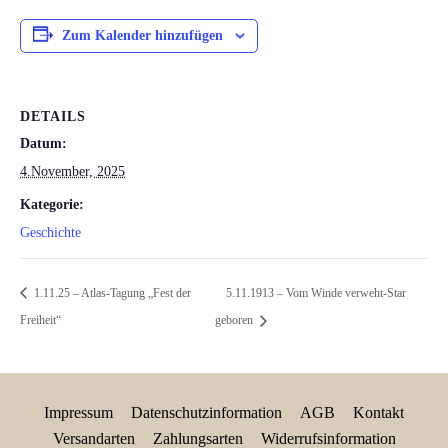
Zum Kalender hinzufügen
DETAILS
Datum:
4.November, 2025
Kategorie:
Geschichte
1.11.25 – Atlas-Tagung „Fest der
5.11.1913 – Vom Winde verweht-Star
Freiheit“
geboren
Impressum
Datenschutzinformation
AGB
Kontakt
Versandarten
Zahlungsarten
Widerrufsinformation