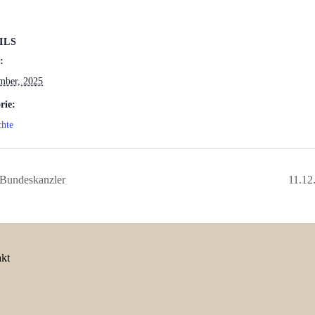
ILS
:
mber, 2025
rie:
chte
 Bundeskanzler
11.12
kt