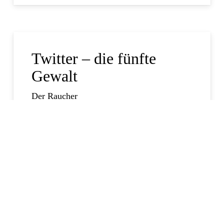
Twitter – die fünfte
Gewalt
Der Raucher
17. November 2022
Dieser Tage fühlt man sich oft hilflos. Der
Bundeskanzler und sein Vize reisen mit
einer Entourage an Journalisten dank
Geschwaderbefehl maskenlos nach Kanada,
Scholz selbst verkauft trotz expliziter
Warnungen von…