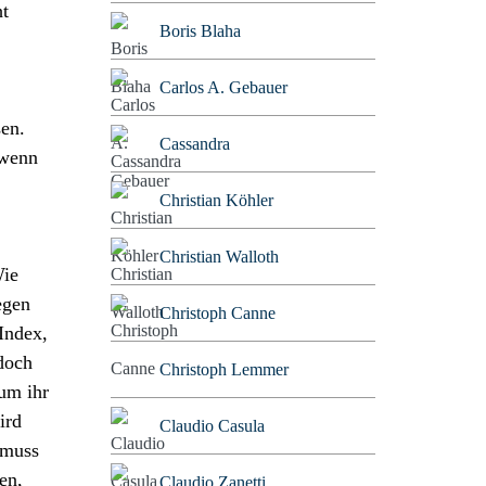
ht
Boris Blaha
Carlos A. Gebauer
sen.
Cassandra
 wenn
Christian Köhler
Christian Walloth
Wie
egen
Christoph Canne
Index,
 doch
Christoph Lemmer
um ihr
ird
Claudio Casula
 muss
en,
Claudio Zanetti