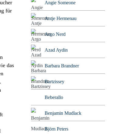
aucher
Angie Someone
ng für
Antje Hermenau
Argo Nerd
Azad Aydin
en
wie das
Barbara Brandner
en
.
Bartzissey
n
Beberallo
Benjamin Mudlack
ft
Björn Peters
d