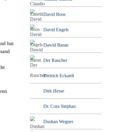
David Boos
David Engels
and hat
Dawid Baran
emand
Der Raucher
cht
Dietrich Eckardt
Wenn
Dirk Hesse
Dr. Cora Stephan
Dushan Wegner