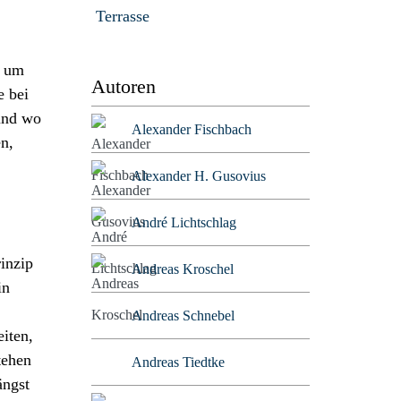
Terrasse
t um
Autoren
e bei
 und wo
Alexander Fischbach
en,
Alexander H. Gusovius
André Lichtschlag
rinzip
Andreas Kroschel
in
Andreas Schnebel
eiten,
tehen
Andreas Tiedtke
ängst