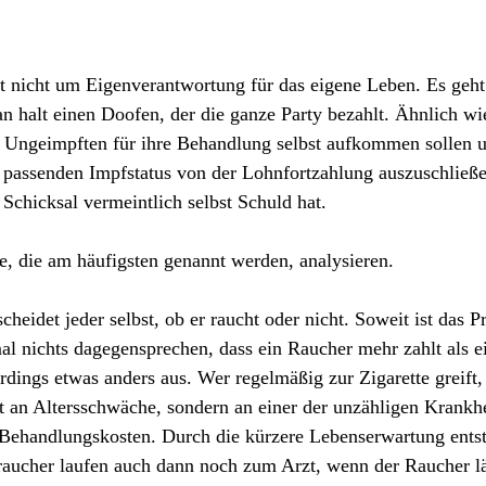
t nicht um Eigenverantwortung für das eigene Leben. Es geh
 halt einen Doofen, der die ganze Party bezahlt. Ähnlich wi
ie Ungeimpften für ihre Behandlung selbst aufkommen sollen
e passenden Impfstatus von der Lohnfortzahlung auszuschließ
Schicksal vermeintlich selbst Schuld hat.
e, die am häufigsten genannt werden, analysieren.
eidet jeder selbst, ob er raucht oder nicht. Soweit ist das P
mal nichts dagegensprechen, dass ein Raucher mehr zahlt als e
rdings etwas anders aus. Wer regelmäßig zur Zigarette greift,
ht an Altersschwäche, sondern an einer der unzähligen Krankh
 Behandlungskosten. Durch die kürzere Lebenserwartung ents
raucher laufen auch dann noch zum Arzt, wenn der Raucher l