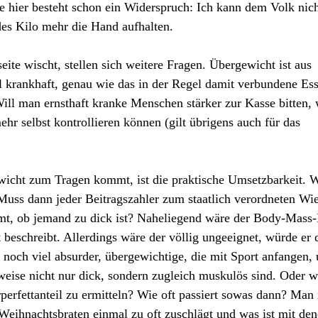
e hier besteht schon ein Widerspruch: Ich kann dem Volk nic
edes Kilo mehr die Hand aufhalten.
ite wischt, stellen sich weitere Fragen. Übergewicht ist aus
 krankhaft, genau wie das in der Regel damit verbundene Es
Will man ernsthaft kranke Menschen stärker zur Kasse bitten,
ehr selbst kontrollieren können (gilt übrigens auch für das
wicht zum Tragen kommt, ist die praktische Umsetzbarkeit. 
 Muss dann jeder Beitragszahler zum staatlich verordneten Wi
t, ob jemand zu dick ist? Naheliegend wäre der Body-Mass-
beschreibt. Allerdings wäre der völlig ungeeignet, würde er
noch viel absurder, übergewichtige, die mit Sport anfangen, 
weise nicht nur dick, sondern zugleich muskulös sind. Oder w
perfettanteil zu ermitteln? Wie oft passiert sowas dann? Man
Weihnachtsbraten einmal zu oft zuschlägt und was ist mit den