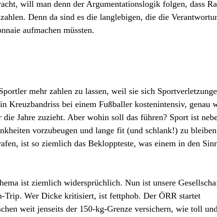
racht, will man denn der Argumentationslogik folgen, dass R
nzahlen. Denn da sind es die langlebigen, die die Verantwortu
onnaie aufmachen müssten.
Sportler mehr zahlen zu lassen, weil sie sich Sportverletzung
 ein Kreuzbandriss bei einem Fußballer kostenintensiv, genau 
 die Jahre zuzieht. Aber wohin soll das führen? Sport ist neb
nkheiten vorzubeugen und lange fit (und schlank!) zu bleiben
afen, ist so ziemlich das Bekloppteste, was einem in den Sin
ema ist ziemlich widersprüchlich. Nun ist unsere Gesellscha
-Trip. Wer Dicke kritisiert, ist fettphob. Der ÖRR startet
en weit jenseits der 150-kg-Grenze versichern, wie toll un