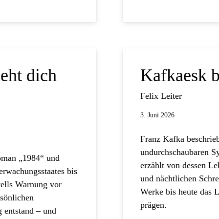
eht dich
Kafkaesk b
Felix Leiter
3. Juni 2026
Franz Kafka beschrie
undurchschaubaren Sys
Roman „1984“ und
erzählt von dessen Le
erwachungsstaates bis
und nächtlichen Schr
wells Warnung vor
Werke bis heute das 
rsönlichen
prägen.
g entstand – und