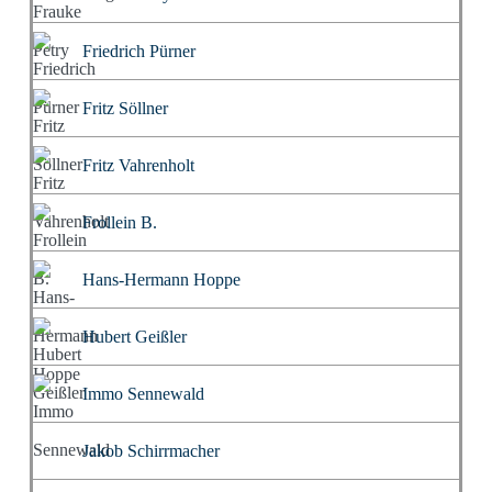
Friedrich Pürner
Fritz Söllner
Fritz Vahrenholt
Frollein B.
Hans-Hermann Hoppe
Hubert Geißler
Immo Sennewald
Jakob Schirrmacher