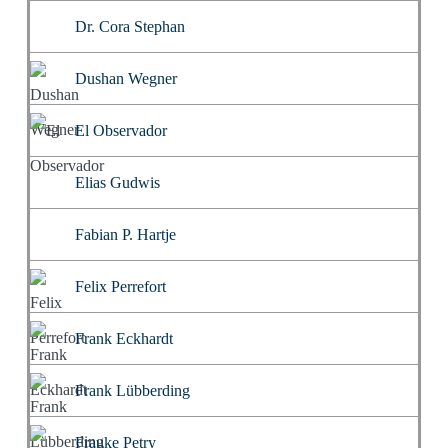
Dr. Cora Stephan
Dushan Wegner
El Observador
Elias Gudwis
Fabian P. Hartje
Felix Perrefort
Frank Eckhardt
Frank Lübberding
Frauke Petry