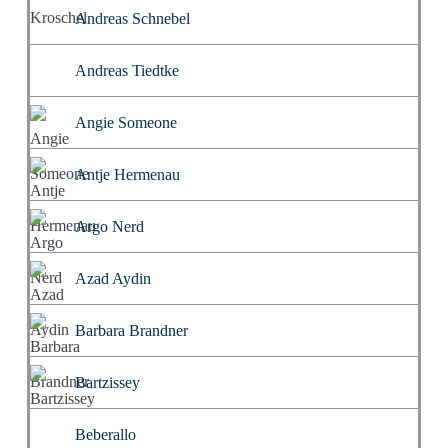
Andreas Schnebel
Andreas Tiedtke
Angie Someone
Antje Hermenau
Argo Nerd
Azad Aydin
Barbara Brandner
Bartzissey
Beberallo