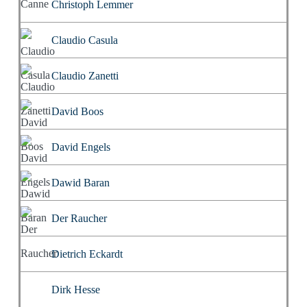
Christoph Lemmer
Claudio Casula
Claudio Zanetti
David Boos
David Engels
Dawid Baran
Der Raucher
Dietrich Eckardt
Dirk Hesse