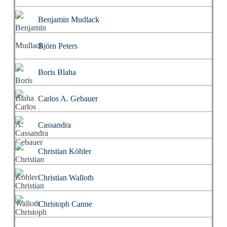
Benjamin Mudlack
Björn Peters
Boris Blaha
Carlos A. Gebauer
Cassandra
Christian Köhler
Christian Walloth
Christoph Canne