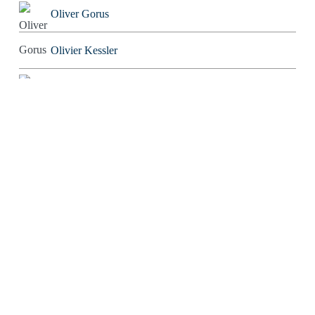
Oliver Gorus
Olivier Kessler
Patriarchator
Peter Würdig
Ralf Blinkmann
Richard Feuerbach
Rob Alexander
Roland Tichy
Rolf W. Puster