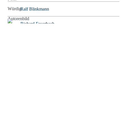
Ralf Blinkmann
Richard Feuerbach
Rob Alexander
Roland Tichy
Rolf W. Puster
Rosaroter Panzer
Sabine Mosch
Sebastian Wessels
Severin Tatarczyk