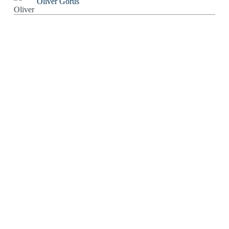
Oliver Gorus
Olivier Kessler
Patriarchator
Peter Würdig
Ralf Blinkmann
Richard Feuerbach
Rob Alexander
Roland Tichy
Rolf W. Puster