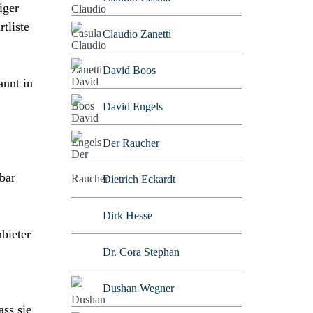
iger
tliste
Claudio Zanetti
David Boos
annt in
David Engels
Der Raucher
bar
Dietrich Eckardt
Dirk Hesse
bieter
Dr. Cora Stephan
Dushan Wegner
ss sie