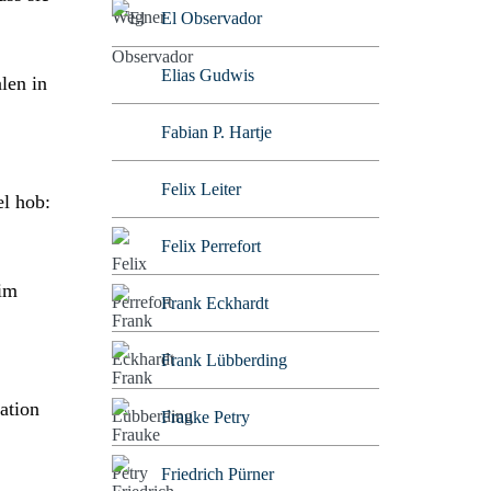
El Observador
Elias Gudwis
len in
Fabian P. Hartje
Felix Leiter
el hob:
Felix Perrefort
 im
Frank Eckhardt
Frank Lübberding
ation
Frauke Petry
Friedrich Pürner