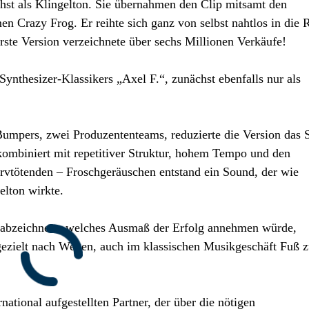
chst als Klingelton. Sie übernahmen den Clip mitsamt den
 Crazy Frog. Er reihte sich ganz von selbst nahtlos in die 
erste Version verzeichnete über sechs Millionen Verkäufe!
 Synthesizer-Klassikers „Axel F.“, zunächst ebenfalls nur als
Bumpers, zwei Produzententeams, reduzierte die Version das 
 kombiniert mit repetitiver Struktur, hohem Tempo und den
vtötenden – Froschgeräuschen entstand ein Sound, der wie
elton wirkte.
g abzeichnete, welches Ausmaß der Erfolg annehmen würde,
gezielt nach Wegen, auch im klassischen Musikgeschäft Fuß 
ational aufgestellten Partner, der über die nötigen