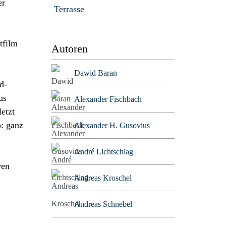
er
Terrasse
tfilm
Autoren
Dawid Baran
d-
us
Alexander Fischbach
etzt
o: ganz
Alexander H. Gusovius
André Lichtschlag
ven
Andreas Kroschel
Andreas Schnebel