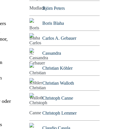
Björn Peters
ers
Boris Blaha
n
Carlos A. Gebauer
mor,
Cassandra
en
Christian Köhler
h
Christian Walloth
Christoph Canne
r oder
Christoph Lemmer
s
Claudio Casula