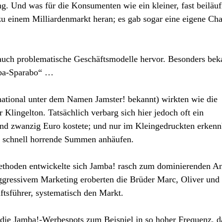
 Und was für die Konsumenten wie ein kleiner, fast beiläuf
zu einem Milliardenmarkt heran; es gab sogar eine eigene Char
auch problematische Geschäftsmodelle hervor. Besonders bek
mba-Sparabo“ …
ational unter dem Namen Jamster! bekannt) wirkten wie die
Klingelton. Tatsächlich verbarg sich hier jedoch oft ein
d zwanzig Euro kostete; und nur im Kleingedruckten erkenn
so schnell horrende Summen anhäufen.
ethoden entwickelte sich Jamba! rasch zum dominierenden An
gressivem Marketing eroberten die Brüder Marc, Oliver und
tsführer, systematisch den Markt.
e Jamba!-Werbespots zum Beispiel in so hoher Frequenz, da