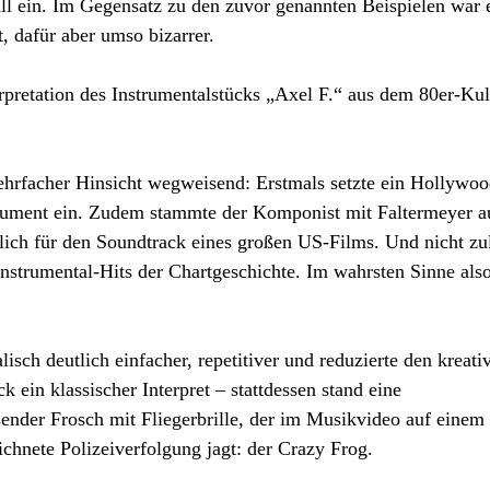
ll ein. Im Gegensatz zu den zuvor genannten Beispielen war 
, dafür aber umso bizarrer.
rpretation des Instrumentalstücks „Axel F.“ aus dem 80er-Kul
ehrfacher Hinsicht wegweisend: Erstmals setzte ein Hollywoo
trument ein. Zudem stammte der Komponist mit Faltermeyer a
blich für den Soundtrack eines großen US-Films. Und nicht zul
nstrumental-Hits der Chartgeschichte. Im wahrsten Sinne als
sch deutlich einfacher, repetitiver und reduzierte den kreati
ein klassischer Interpret – stattdessen stand eine
ender Frosch mit Fliegerbrille, der im Musikvideo auf einem
ichnete Polizeiverfolgung jagt: der Crazy Frog.