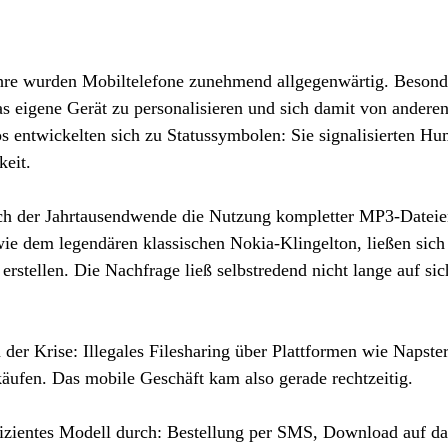
hre wurden Mobiltelefone zunehmend allgegenwärtig. Besond
s eigene Gerät zu personalisieren und sich damit von andere
s entwickelten sich zu Statussymbolen: Sie signalisierten Hu
keit.
nach der Jahrtausendwende die Nutzung kompletter MP3-Datei
wie dem legendären klassischen Nokia-Klingelton, ließen sich
erstellen. Die Nachfrage ließ selbstredend nicht lange auf sic
n der Krise: Illegales Filesharing über Plattformen wie Napste
ufen. Das mobile Geschäft kam also gerade rechtzeitig.
ffizientes Modell durch: Bestellung per SMS, Download auf da