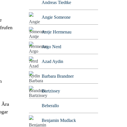
Andreas Tiedtke
Angie Someone
e
frufen
Antje Hermenau
Argo Nerd
Azad Aydin
Barbara Brandner
n
Bartzissey
r Ära
Beberallo
ogar
Benjamin Mudlack