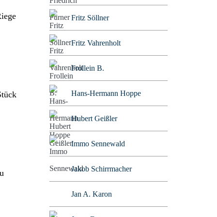
Riege
Fritz Söllner
Fritz Vahrenholt
Frollein B.
Hans-Hermann Hoppe
Stück
Hubert Geißler
Immo Sennewald
Jakob Schirrmacher
zu
Jan A. Karon