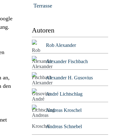
Terrasse
Google
ung.
Autoren
Rob Alexander
en
Alexander Fischbach
n an,
Alexander H. Gusovius
n den
André Lichtschlag
Andreas Kroschel
net
Andreas Schnebel