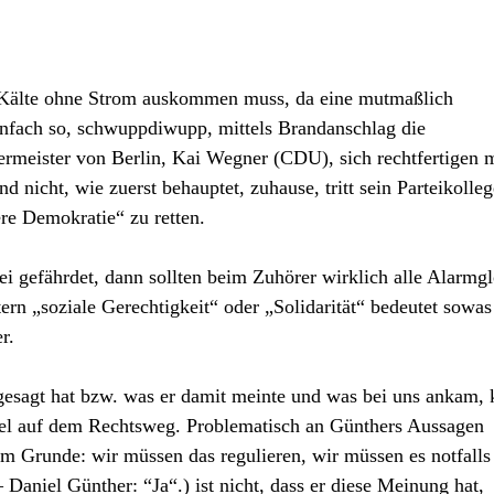
r Kälte ohne Strom auskommen muss, da eine mutmaßlich
nfach so, schwuppdiwupp, mittels Brandanschlag die
rmeister von Berlin, Kai Wegner (CDU), sich rechtfertigen 
d nicht, wie zuerst behauptet, zuhause, tritt sein Parteikolleg
re Demokratie“ zu retten.
ei gefährdet, dann sollten beim Zuhörer wirklich alle Alarmg
rn „soziale Gerechtigkeit“ oder „Solidarität“ bedeutet sowas
r.
gesagt hat bzw. was er damit meinte und was bei uns ankam, k
fel auf dem Rechtsweg. Problematisch an Günthers Aussagen
im Grunde: wir müssen das regulieren, wir müssen es notfalls
 Daniel Günther: “Ja“.) ist nicht, dass er diese Meinung hat,