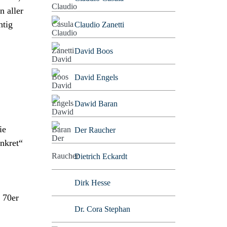
n aller
htig
Claudio Zanetti
David Boos
David Engels
Dawid Baran
ie
Der Raucher
onkret“
Dietrich Eckardt
Dirk Hesse
 70er
Dr. Cora Stephan