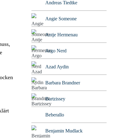
Andreas Tiedtke
Angie Someone
Antje Hermenau
muss,
Argo Nerd
e
Azad Aydin
locken
Barbara Brandner
Bartzissey
lärt
Beberallo
Benjamin Mudlack