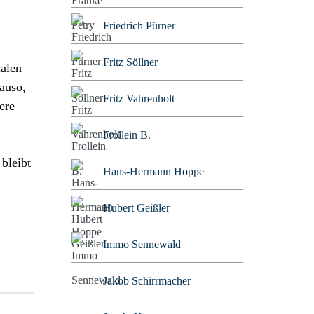
Friedrich Pürner
Fritz Söllner
ialen
auso,
Fritz Vahrenholt
ere
Frollein B.
bleibt
Hans-Hermann Hoppe
Hubert Geißler
Immo Sennewald
Jakob Schirrmacher