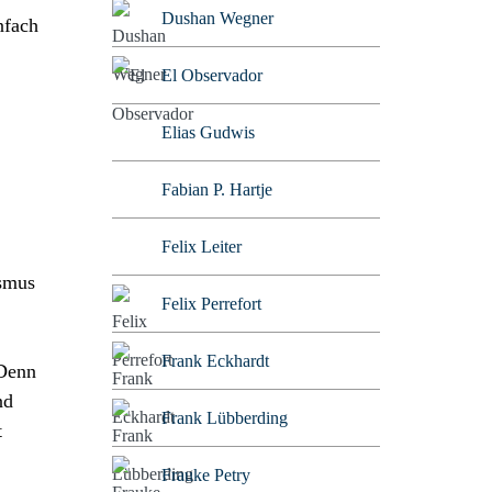
Dushan Wegner
nfach
El Observador
Elias Gudwis
Fabian P. Hartje
Felix Leiter
ismus
Felix Perrefort
Frank Eckhardt
 Denn
nd
Frank Lübberding
t
Frauke Petry