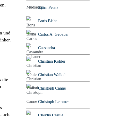
ken,
Björn Peters
Boris Blaha
rn und
Carlos A. Gebauer
linken
Cassandra
Christian Köhler
Christian Walloth
-die-
n
Christoph Canne
Christoph Lemmer
s
 auch,
Claudio Casula