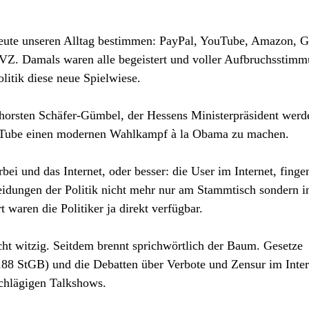
 heute unseren Alltag bestimmen: PayPal, YouTube, Amazon, 
iVZ. Damals waren alle begeistert und voller Aufbruchsstimm
olitik diese neue Spielwiese.
 Thorsten Schäfer-Gümbel, der Hessens Ministerpräsident werd
YouTube einen modernen Wahlkampf à la Obama zu machen.
ei und das Internet, oder besser: die User im Internet, finge
eidungen der Politik nicht mehr nur am Stammtisch sondern i
waren die Politiker ja direkt verfügbar.
icht witzig. Seitdem brennt sprichwörtlich der Baum. Gesetze
 188 StGB) und die Debatten über Verbote und Zensur im Inter
schlägigen Talkshows.