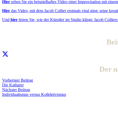
Hier
sehen Sie ein beispielhaftes Video einer Improvisation mit einem
Hier
das Video, mit dem Jacob Collier erstmals viral ging: seine kre
Und
hier
hören Sie, wie der Künstler im Studio klingt: Jacob Collie
Bei
Der 
Vorheriger Beitrag
Die Katharer
Nächster Beitrag
Individualismus versus Kollektivismus