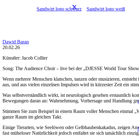
Dawid Baran
20.02.26
Künstler: Jacob Collier
Song: The Audience Choir – live bei der „DJESSE World Tour Sho
Wenn mehrere Menschen klatschen, tanzen oder musizieren, entsteht
aus, und aus vielen einzelnen Impulsen wird in kürzester Zeit ein st
Was selbstverständlich wirkt, ist neurologisch gesehen erstaunlich k
Bewegungen daran an: Wahrnehmung, Vorhersage und Handlung greife
Stimmen Sie zum Beispiel in einem Raum voller Menschen einmal „W
ganze Raum im gleichen Takt.
Einige Tierarten, wie Seelöwen oder Gelbhaubenkakadus, zeigen Ansä
fast müheloser Natürlichkeit jedoch entfaltet sie sich tatsächlich einz