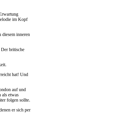
 Erwartung
Melodie im Kopf
au diesem inneren
 Der britische
eit.
rreicht hat! Und
London auf und
n als etwas
er folgen sollte.
denen er sich per