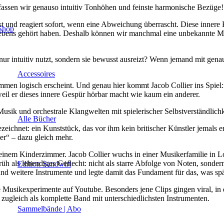
assen wir genauso intuitiv Tonhöhen und feinste harmonische Bezüge!
st und reagiert sofort, wenn eine Abweichung überrascht. Diese innere
Shop
s Lebens gehört haben. Deshalb können wir manchmal eine unbekannte 
nur intuitiv nutzt, sondern sie bewusst ausreizt? Wenn jemand mit gen
Accessoires
mmen logisch erscheint. Und genau hier kommt Jacob Collier ins Spiel:
weil er dieses innere Gespür hörbar macht wie kaum ein anderer.
Musik und orchestrale Klangwelten mit spielerischer Selbstverständlichk
Alle Bücher
eichnet: ein Kunststück, das vor ihm kein britischer Künstler jemals e
ker“ – dazu gleich mehr.
einem Kinderzimmer. Jacob Collier wuchs in einer Musikerfamilie in 
üh als lebendiges Geflecht: nicht als starre Abfolge von Noten, sonder
Edition Sandwirt
nd weitere Instrumente und legte damit das Fundament für das, was spät
ne Musikexperimente auf Youtube. Besonders jene Clips gingen viral, in 
d zugleich als komplette Band mit unterschiedlichsten Instrumenten.
Sammelbände | Abo