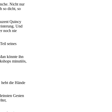
anche. Nicht nur
 so dicht, so
duzent Quincy
eisterung. Und
er noch nie
Teil seines
 Man könnte ihn
kshops minutiös,
, hebt die Hände
leinsten Gesten
lter,