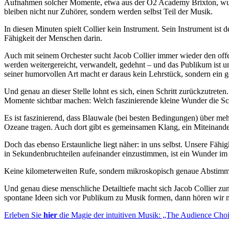
Aufnahmen solcher Momente, etwa aus der O2 Academy Brixton, wurden
bleiben nicht nur Zuhörer, sondern werden selbst Teil der Musik.
In diesen Minuten spielt Collier kein Instrument. Sein Instrument is
Fähigkeit der Menschen darin.
Auch mit seinem Orchester sucht Jacob Collier immer wieder den off
werden weitergereicht, verwandelt, gedehnt – und das Publikum ist 
seiner humorvollen Art macht er daraus kein Lehrstück, sondern ein
Und genau an dieser Stelle lohnt es sich, einen Schritt zurückzutre
Momente sichtbar machen: Welch faszinierende kleine Wunder die Sch
Es ist faszinierend, dass Blauwale (bei besten Bedingungen) über m
Ozeane tragen. Auch dort gibt es gemeinsamen Klang, ein Miteinand
Doch das ebenso Erstaunliche liegt näher: in uns selbst. Unsere F
in Sekundenbruchteilen aufeinander einzustimmen, ist ein Wunder im 
Keine kilometerweiten Rufe, sondern mikroskopisch genaue Abstimmu
Und genau diese menschliche Detailtiefe macht sich Jacob Collier z
spontane Ideen sich vor Publikum zu Musik formen, dann hören wir nic
Erleben Sie
hier
die Magie der intuitiven Musik: „The Audience Choir