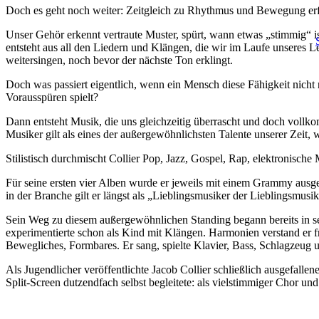
Doch es geht noch weiter: Zeitgleich zu Rhythmus und Bewegung erf
Unser Gehör erkennt vertraute Muster, spürt, wann etwas „stimmig“ i
entsteht aus all den Liedern und Klängen, die wir im Laufe unsere
weitersingen, noch bevor der nächste Ton erklingt.
Doch was passiert eigentlich, wenn ein Mensch diese Fähigkeit nicht 
Vorausspüren spielt?
Dann entsteht Musik, die uns gleichzeitig überrascht und doch vollko
Musiker gilt als eines der außergewöhnlichsten Talente unserer Zeit, 
Stilistisch durchmischt Collier Pop, Jazz, Gospel, Rap, elektronische 
Für seine ersten vier Alben wurde er jeweils mit einem Grammy ausgez
in der Branche gilt er längst als „Lieblingsmusiker der Lieblingsmusi
Sein Weg zu diesem außergewöhnlichen Standing begann bereits in s
experimentierte schon als Kind mit Klängen. Harmonien verstand er fr
Bewegliches, Formbares. Er sang, spielte Klavier, Bass, Schlagzeug u
Als Jugendlicher veröffentlichte Jacob Collier schließlich ausgefalle
Split-Screen dutzendfach selbst begleitete: als vielstimmiger Chor un