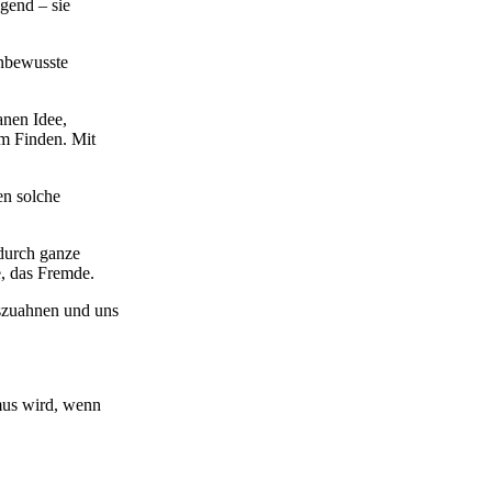
gend – sie
unbewusste
anen Idee,
im Finden. Mit
en solche
 durch ganze
, das Fremde.
uszuahnen und uns
mus wird, wenn