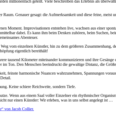
 millionenfach geteilt. Viele beschreiben das Erlebnis als überwälti
t der Raum. Genauer gesagt: die Aufmerksamkeit und diese feine, meist 
enen Moment. Improvisationen entstehen live, wachsen aus einer spont
unmittelbar dabei. Es kann ihm beim Denken zuhören, beim Suchen, be
 gemeinsames Abenteuer.
ten. Weg vom einzelnen Künstler, hin zu dem größeren Zusammenhang, d
öpfung eigentlich bereithält!
ehrere tausend Kilometer miteinander kommunizieren und ihre Gesänge
er im Ton. Den Menschen beeindruckt die gewaltige Distanz, die Größe
ähigkeit, feinste harmonische Nuancen wahrzunehmen, Spannungen vora
Detail.
ng. Keine schiere Reichweite, sondern Tiefe.
unutze. Wenn aus einem Saal voller Einzelner ein rhythmischer Organis
ht nur einen Künstler: Wir erleben, was in uns selbst angelegt ist …
“ von Jacob Collier.