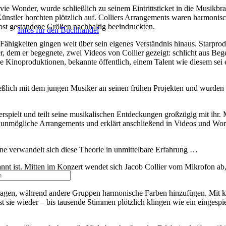
ie Wonder, wurde schließlich zu seinem Eintrittsticket in die Musikbr
Künstler horchten plötzlich auf. Colliers Arrangements waren harmonisch
lbst gestandene Größen nachhaltig beeindruckten.
Infos für den Buchhandel
Fähigkeiten gingen weit über sein eigenes Verständnis hinaus. Starpro
r, dem er begegnete, zwei Videos von Collier gezeigt: schlicht aus Beg
 Kinoproduktionen, bekannte öffentlich, einem Talent wie diesem sei 
ließlich mit dem jungen Musiker an seinen frühen Projekten und wurden 
erspielt und teilt seine musikalischen Entdeckungen großzügig mit ihr.
 unmögliche Arrangements und erklärt anschließend in Videos und Wor
t
wurde Ihrem Warenkorb hinzugefügt.
hne verwandelt sich diese Theorie in unmittelbare Erfahrung …
nnt ist. Mitten im Konzert wendet sich Jacob Collier vom Mikrofon ab
 tragen, während andere Gruppen harmonische Farben hinzufügen. Mit k
 sie wieder – bis tausende Stimmen plötzlich klingen wie ein eingespie