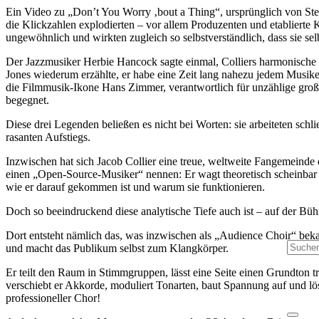
Ein Video zu „Don’t You Worry ‚bout a Thing“, ursprünglich von Stev
die Klickzahlen explodierten – vor allem Produzenten und etablierte 
ungewöhnlich und wirkten zugleich so selbstverständlich, dass sie se
Der Jazzmusiker Herbie Hancock sagte einmal, Colliers harmonische 
Jones wiederum erzählte, er habe eine Zeit lang nahezu jedem Musike
die Filmmusik-Ikone Hans Zimmer, verantwortlich für unzählige große
begegnet.
Diese drei Legenden beließen es nicht bei Worten: sie arbeiteten sch
rasanten Aufstiegs.
Inzwischen hat sich Jacob Collier eine treue, weltweite Fangemeinde 
einen „Open-Source-Musiker“ nennen: Er wagt theoretisch scheinbar
Produk
wie er darauf gekommen ist und warum sie funktionieren.
Doch so beeindruckend diese analytische Tiefe auch ist – auf der Bü
Dort entsteht nämlich das, was inzwischen als „Audience Choir“ beka
und macht das Publikum selbst zum Klangkörper.
Er teilt den Raum in Stimmgruppen, lässt eine Seite einen Grundton
verschiebt er Akkorde, moduliert Tonarten, baut Spannung auf und löst
professioneller Chor!