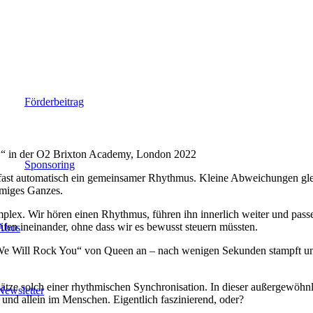
Spenden
Förderbeitrag
w“ in der O2 Brixton Academy, London 2022
Sponsoring
 fast automatisch ein gemeinsamer Rhythmus. Kleine Abweichungen gle
immiges Ganzes.
omplex. Wir hören einen Rhythmus, führen ihn innerlich weiter und pass
n ineinander, ohne dass wir es bewusst steuern müssten.
Abos
e Will Rock You“ von Queen an – nach wenigen Sekunden stampft und
tze solch einer rhythmischen Synchronisation. In dieser außergewöhnl
Newsletter
ig und allein im Menschen. Eigentlich faszinierend, oder?