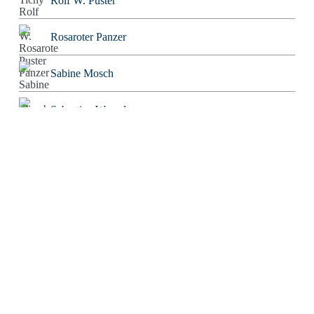
Rolf W. Puster
Rosaroter Panzer
Sabine Mosch
Sebastian Wessels
Severin Tatarczyk
Stefan Blankertz
Stefan Fourier
Steffen Hoeg
Stephan Heiler