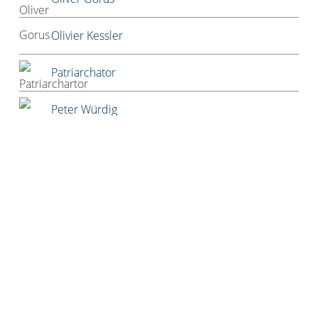
Olivier Kessler
Patriarchator
Peter Würdig
Ralf Blinkmann
Richard Feuerbach
Rob Alexander
Roland Tichy
Rolf W. Puster