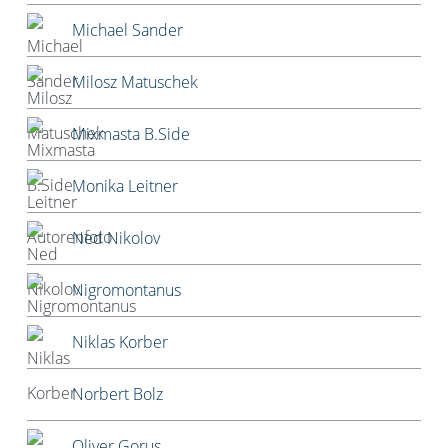
Michael Sander
Milosz Matuschek
Mixmasta B.Side
Monika Leitner
Ned Nikolov
Nigromontanus
Niklas Korber
Norbert Bolz
Oliver Gorus