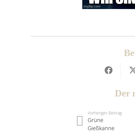
Be
Der 
Vorheriger Beitrag
Grüne
Gießkanne