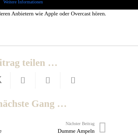
Weitere Informationen
deren Anbietern wie Apple oder Overcast hören.
itrag teilen …
nächste Gang …
Nächster Beitrag
e
Dumme Ampeln