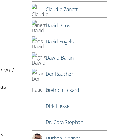
Claudio Zanetti
David Boos
David Engels
n
Dawid Baran
n und
Der Raucher
mas
Dietrich Eckardt
Dirk Hesse
Dr. Cora Stephan
es
Dushan Wegner