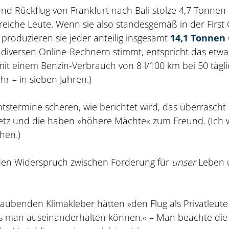
und Rückflug von Frankfurt nach Bali stolze 4,7 Tonnen
reiche Leute. Wenn sie also standesgemäß in der First 
 produzieren sie jeder anteilig insgesamt
14,1 Tonnen 
diversen Online-Rechnern stimmt, entspricht das etw
it einem Benzin-Verbrauch von 8 l/100 km bei 50 tägli
r – in sieben Jahren.)
tstermine scheren, wie berichtet wird, das überrascht
etz und die haben »höhere Mächte« zum Freund. (Ich 
hen.)
 den Widerspruch zwischen Forderung für
unser
Leben 
urlaubenden Klimakleber hätten »den Flug als Privatleute
uss man auseinanderhalten können.« – Man beachte die