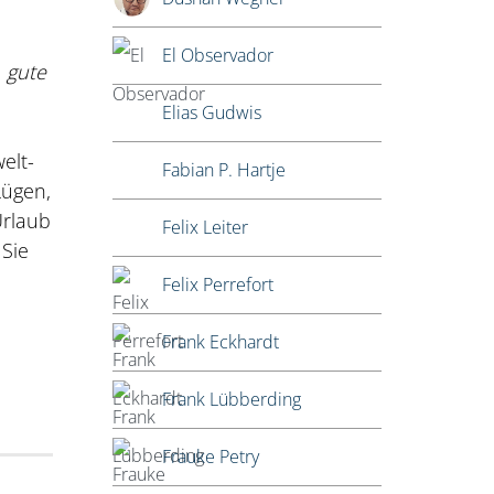
El Observador
e
gute
Elias Gudwis
elt-
Fabian P. Hartje
Lügen,
Urlaub
Felix Leiter
 Sie
Felix Perrefort
Frank Eckhardt
Frank Lübberding
Frauke Petry