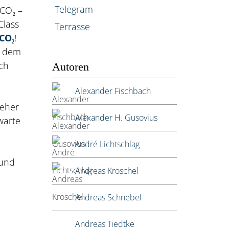
Telegram
 CO₂ –
Class
Terrasse
CO₂
!
a dem
ch
Autoren
Alexander Fischbach
 eher
Alexander H. Gusovius
warte
André Lichtschlag
und
Andreas Kroschel
Andreas Schnebel
Andreas Tiedtke