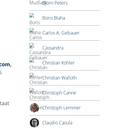
Björn Peters
Boris Blaha
Carlos A. Gebauer
Cassandra
Christian Köhler
.com,
s
Christian Walloth
Christoph Canne
taat
Christoph Lemmer
.
Claudio Casula