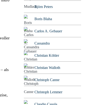
 Intro
Björn Peters
Boris Blaha
Carlos A. Gebauer
voller
Cassandra
Christian Köhler
Christian Walloth
– als
Christoph Canne
Christoph Lemmer
zise,
Claudio Casula