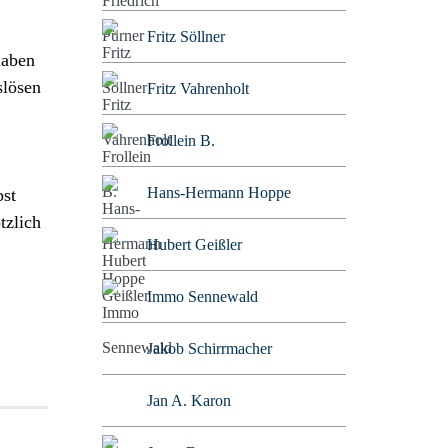
Fritz Söllner
haben
slösen
Fritz Vahrenholt
Frollein B.
Hans-Hermann Hoppe
bst
tzlich
Hubert Geißler
Immo Sennewald
Jakob Schirrmacher
Jan A. Karon