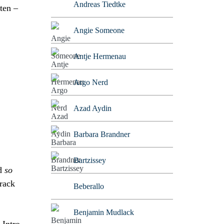
Andreas Tiedtke
ten –
Angie Someone
Antje Hermenau
Argo Nerd
Azad Aydin
Barbara Brandner
Bartzissey
nd
so
Track
Beberallo
Benjamin Mudlack