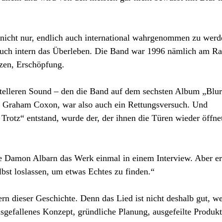
 nicht nur, endlich auch international wahrgenommen zu werd
 auch intern das Überleben. Die Band war 1996 nämlich am R
nzen, Erschöpfung.
ntelleren Sound – den die Band auf dem sechsten Album „Blu
st Graham Coxon, war also auch ein Rettungsversuch. Und
 Trotz“ entstand, wurde der, der ihnen die Türen wieder öffne
lte Damon Albarn das Werk einmal in einem Interview. Aber er
st loslassen, um etwas Echtes zu finden.“
rn dieser Geschichte. Denn das Lied ist nicht deshalb gut, we
 ausgefallenes Konzept, gründliche Planung, ausgefeilte Produk