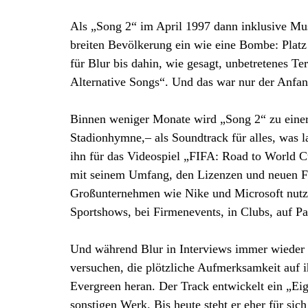
Als „Song 2“ im April 1997 dann inklusive Musi
breiten Bevölkerung ein wie eine Bombe: Platz
für Blur bis dahin, wie gesagt, unbetretenes Ter
Alternative Songs“. Und das war nur der Anfan
Binnen weniger Monate wird „Song 2“ zu einer
Stadionhymne,– als Soundtrack für alles, was la
ihn für das Videospiel „FIFA: Road to World Cu
mit seinem Umfang, den Lizenzen und neuen Fea
Großunternehmen wie Nike und Microsoft nutzen
Sportshows, bei Firmenevents, in Clubs, auf Par
Und während Blur in Interviews immer wieder b
versuchen, die plötzliche Aufmerksamkeit auf i
Evergreen heran. Der Track entwickelt ein „Ei
sonstigen Werk. Bis heute steht er eher für sic