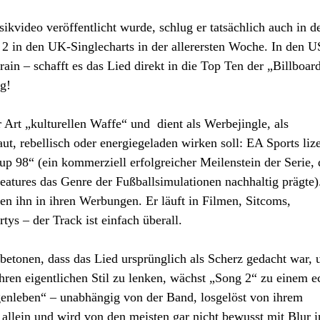
kvideo veröffentlicht wurde, schlug er tatsächlich auch in d
 2 in den UK-Singlecharts in der allerersten Woche. In den 
rain – schafft es das Lied direkt in die Top Ten der „Billboar
g!
 Art „kulturellen Waffe“ und
dient als Werbejingle, als
ut, rebellisch oder energiegeladen wirken soll: EA Sports lize
p 98“ (ein kommerziell erfolgreicher Meilenstein der Serie, 
tures das Genre der Fußballsimulationen nachhaltig prägte)
 ihn in ihren Werbungen. Er läuft in Filmen, Sitcoms,
tys – der Track ist einfach überall.
etonen, dass das Lied ursprünglich als Scherz gedacht war, 
hren eigentlichen Stil zu lenken, wächst „Song 2“ zu einem e
genleben“ – unabhängig von der Band, losgelöst von ihrem
h allein und wird von den meisten gar nicht bewusst mit Blur i