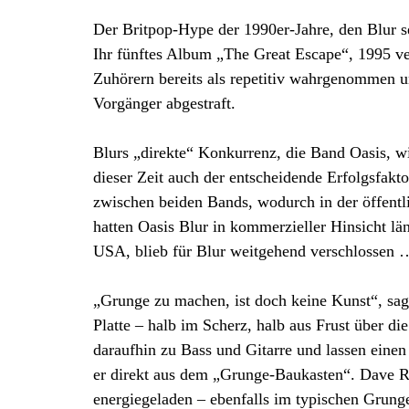
Der Britpop-Hype der 1990er-Jahre, den Blur s
Ihr fünftes Album „The Great Escape“, 1995 ver
Zuhörern bereits als repetitiv wahrgenommen un
Vorgänger abgestraft.
Blurs „direkte“ Konkurrenz, die Band Oasis, wi
dieser Zeit auch der entscheidende Erfolgsfakto
zwischen beiden Bands, wodurch in der öffentl
hatten Oasis Blur in kommerzieller Hinsicht lä
USA, blieb für Blur weitgehend verschlossen 
„Grunge zu machen, ist doch keine Kunst“, sa
Platte – halb im Scherz, halb aus Frust über 
daraufhin zu Bass und Gitarre und lassen einen
er direkt aus dem „Grunge-Baukasten“. Dave Ro
energiegeladen – ebenfalls im typischen Grunge-