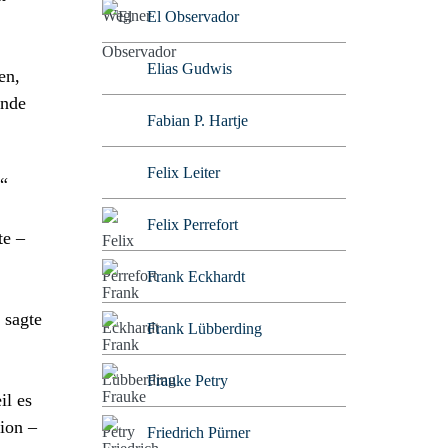
El Observador
Elias Gudwis
en,
ande
Fabian P. Hartje
Felix Leiter
r“
Felix Perrefort
te –
Frank Eckhardt
 sagte
Frank Lübberding
Frauke Petry
il es
tion –
Friedrich Pürner