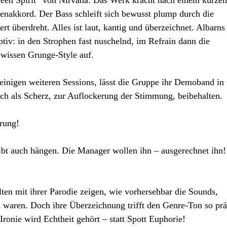
Teen Spirit“ von Nirvana: Das Werk kracht nach einem kurzen
renakkord. Der Bass schleift sich bewusst plump durch die
rt überdreht. Alles ist laut, kantig und überzeichnet. Albarns
tiv: in den Strophen fast nuschelnd, im Refrain dann die
ewissen Grunge-Style auf.
nigen weiteren Sessions, lässt die Gruppe ihr Demoband in 
ich als Scherz, zur Auflockerung der Stimmung, beibehalten.
rung!
ibt auch hängen. Die Manager wollen ihn – ausgerechnet ihn! 
lten mit ihrer Parodie zeigen, wie vorhersehbar die Sounds,
waren. Doch ihre Überzeichnung trifft den Genre-Ton so prä
ronie wird Echtheit gehört – statt Spott Euphorie!