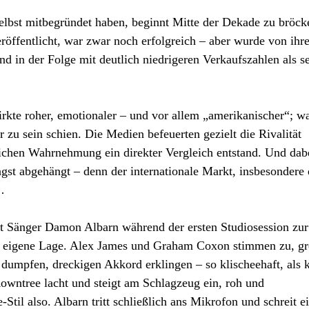
elbst mitbegründet haben, beginnt Mitte der Dekade zu bröck
öffentlicht, war zwar noch erfolgreich – aber wurde von ihr
d in der Folge mit deutlich niedrigeren Verkaufszahlen als s
rkte roher, emotionaler – und vor allem „amerikanischer“; w
r zu sein schien. Die Medien befeuerten gezielt die Rivalität
ichen Wahrnehmung ein direkter Vergleich entstand. Und dab
ngst abgehängt – denn der internationale Markt, insbesondere 
…
gt Sänger Damon Albarn während der ersten Studiosession zu
die eigene Lage. Alex James und Graham Coxon stimmen zu, gr
 dumpfen, dreckigen Akkord erklingen – so klischeehaft, als
wntree lacht und steigt am Schlagzeug ein, roh und
Stil also. Albarn tritt schließlich ans Mikrofon und schreit e