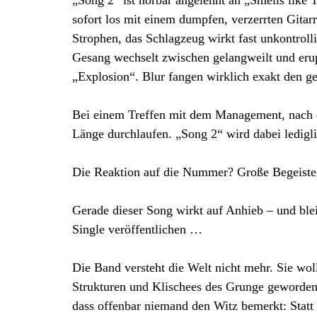
„Song 2“ ist hörbar angelehnt an „Smells like 
sofort los mit einem dumpfen, verzerrten Gitar
Strophen, das Schlagzeug wirkt fast unkontrollie
Gesang wechselt zwischen gelangweilt und erup
„Explosion“. Blur fangen wirklich exakt den g
Bei einem Treffen mit dem Management, nach ei
Länge durchlaufen. „Song 2“ wird dabei ledigl
Die Reaktion auf die Nummer? Große Begeiste
Gerade dieser Song wirkt auf Anhieb – und ble
Single veröffentlichen …
Die Band versteht die Welt nicht mehr. Sie wol
Strukturen und Klischees des Grunge geworden 
dass offenbar niemand den Witz bemerkt: Statt I