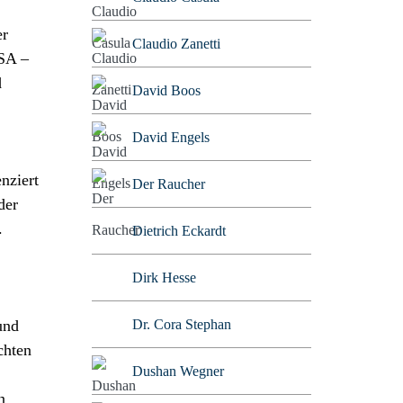
er
Claudio Zanetti
USA –
d
David Boos
David Engels
nziert
Der Raucher
der
.
Dietrich Eckardt
Dirk Hesse
Dr. Cora Stephan
und
chten
Dushan Wegner
n