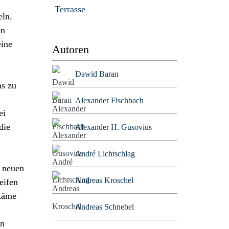
Terrasse
eln.
en
eine
Autoren
Dawid Baran
as zu
Alexander Fischbach
ei
die
Alexander H. Gusovius
André Lichtschlag
r neuen
Andreas Kroschel
eifen
 käme
Andreas Schnebel
in