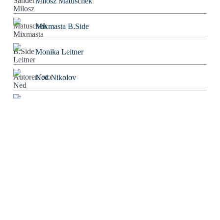
Milosz Matuschek
Mixmasta B.Side
Monika Leitner
Ned Nikolov
Nigromontanus
Niklas Korber
Norbert Bolz
Oliver Gorus
Olivier Kessler