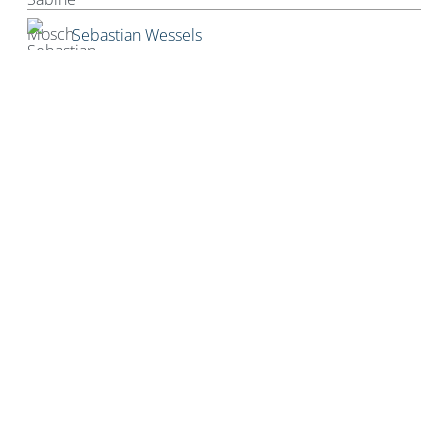
Sebastian Wessels
Severin Tatarczyk
Stefan Blankertz
Stefan Fourier
Steffen Hoeg
Stephan Heiler
Sven Friebe
The Real Tom