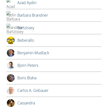
Azad Aydin
Barbara Brandner
Bartzissey
Beberallo
Benjamin Mudlack
Björn Peters
Boris Blaha
Carlos A. Gebauer
Cassandra