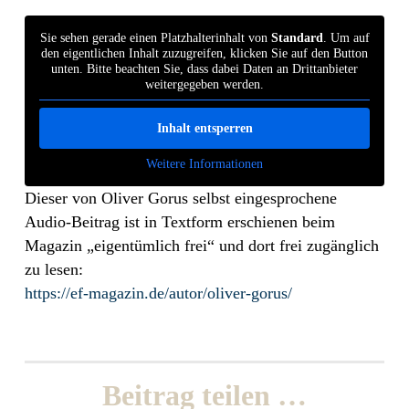
Sie sehen gerade einen Platzhalterinhalt von
Standard
. Um auf
den eigentlichen Inhalt zuzugreifen, klicken Sie auf den Button
unten. Bitte beachten Sie, dass dabei Daten an Drittanbieter
weitergegeben werden.
Inhalt entsperren
Weitere Informationen
Dieser von Oliver Gorus selbst eingesprochene
Audio-Beitrag ist in Textform erschienen beim
Magazin „eigentümlich frei“ und dort frei zugänglich
zu lesen:
https://ef-magazin.de/autor/oliver-gorus/
Beitrag teilen …