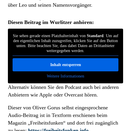
über Leo und seinen Namensvorgänger.
Diesen Beitrag im Wurlitzer anhören:
Sie sehen gerade einen Platzhalterinhalt von
Standard
. Um auf
den eigentlichen Inhalt zuzugreifen, klicken Sie auf den Button
unten. Bitte beachten Sie, dass dabei Daten an Drittanbieter
weitergegeben werden.
Inhalt entsperren
Weitere Informationen
Alternativ können Sie den Podcast auch bei anderen
Anbietern wie Apple oder Overcast hören.
Dieser von Oliver Gorus selbst eingesprochene
Audio-Beitrag ist in Textform erschienen beim
Magazin „Freiheitsfunken“ und dort frei zugänglich
zu lesen:
https://freiheitsfunken.info