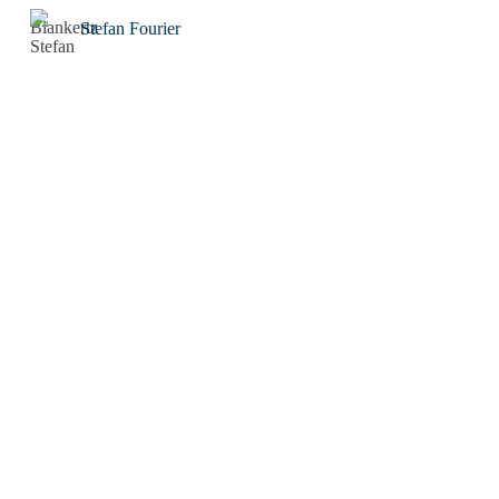
Stefan Fourier
Steffen Hoeg
Stephan Heiler
Sven Friebe
The Real Tom
Thomas Eisinger
Thomas Huber
Thorwald C. Franke
Tim Drygala