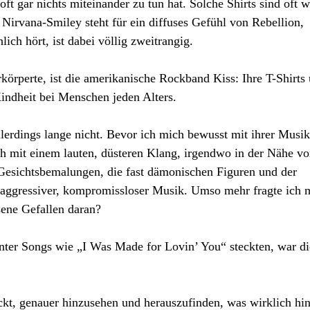
t gar nichts miteinander zu tun hat. Solche Shirts sind oft 
 Nirvana-Smiley steht für ein diffuses Gefühl von Rebellion,
ich hört, ist dabei völlig zweitrangig.
örperte, ist die amerikanische Rockband Kiss: Ihre T-Shirts
indheit bei Menschen jeden Alters.
allerdings lange nicht. Bevor ich mich bewusst mit ihrer Musik
ch mit einem lauten, düsteren Klang, irgendwo in der Nähe v
esichtsbemalungen, die fast dämonischen Figuren und der
 aggressiver, kompromissloser Musik. Umso mehr fragte ich 
ene Gefallen daran?
inter Songs wie „I Was Made for Lovin’ You“ steckten, war di
ckt, genauer hinzusehen und herauszufinden, was wirklich hin