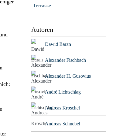
weniger
Terrasse
Autoren
 und
Dawid Baran
Alexander Fischbach
on
Alexander H. Gusovius
mich:
André Lichtschlag
Andreas Kroschel
e
Andreas Schnebel
ter