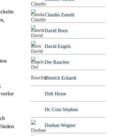
ickelte
Claudio Zanetti
n,
David Boos
David Engels
ten
Der Raucher
Dietrich Eckardt
g
 verlor
Dirk Hesse
Dr. Cora Stephan
och
Dushan Wegner
Würden