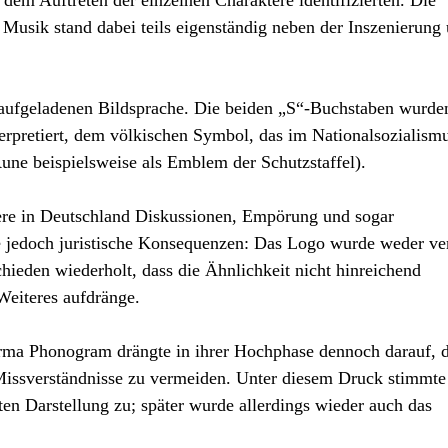
t dem Auftreten der einzelnen Charaktere identifizierten. Die
Musik stand dabei teils eigenständig neben der Inszenierung
aufgeladenen Bildsprache. Die beiden „S“-Buchstaben wurde
erpretiert, dem völkischen Symbol, das im Nationalsozialism
Rune beispielsweise als Emblem der Schutzstaffel).
dere in Deutschland Diskussionen, Empörung und sogar
tte jedoch juristische Konsequenzen: Das Logo wurde weder ve
chieden wiederholt, dass die Ähnlichkeit nicht hinreichend
Weiteres aufdränge.
firma Phonogram
drängte in ihrer Hochphase dennoch darauf, 
Missverständnisse zu vermeiden. Unter diesem Druck stimmte
en Darstellung zu; später wurde allerdings wieder auch das