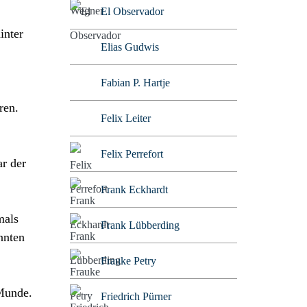
El Observador
inter
Elias Gudwis
Fabian P. Hartje
ren.
Felix Leiter
Felix Perrefort
ar der
Frank Eckhardt
mals
Frank Lübberding
nnten
Frauke Petry
 Munde.
Friedrich Pürner