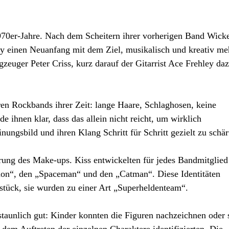
70er-Jahre. Nach dem Scheitern ihrer vorherigen Band Wick
y einen Neuanfang mit dem Ziel, musikalisch und kreativ me
gzeuger Peter Criss, kurz darauf der Gitarrist Ace Frehley da
en Rockbands ihrer Zeit: lange Haare, Schlaghosen, keine
 ihnen klar, dass das allein nicht reicht, um wirklich
nungsbild und ihren Klang Schritt für Schritt gezielt zu schär
ung des Make-ups. Kiss entwickelten für jedes Bandmitglied
mon“, den „Spaceman“ und den „Catman“. Diese Identitäten
rstück, sie wurden zu einer Art „Superheldenteam“.
staunlich gut: Kinder konnten die Figuren nachzeichnen oder 