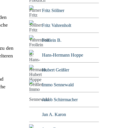
Fritz Söllner
den
sche
Fritz Vahrenholt
Frollein B.
 zu den
Hans-Hermann Hoppe
elteren
Hubert Geißler
nd
Immo Sennewald
che
Jakob Schirrmacher
Jan A. Karon