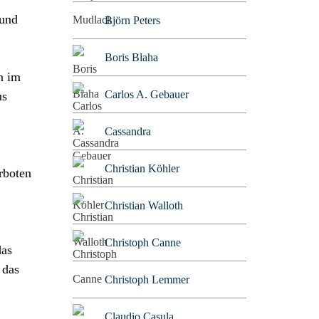
 und
Björn Peters
Boris Blaha
n im
Carlos A. Gebauer
us
Cassandra
Christian Köhler
rboten
Christian Walloth
Christoph Canne
das
 das
Christoph Lemmer
Claudio Casula