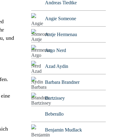
Andreas Tiedtke
Angie Someone
ed
hr
Antje Hermenau
zu, und
Argo Nerd
Azad Aydin
fen.
Barbara Brandner
 eine
Bartzissey
Beberallo
sich
Benjamin Mudlack