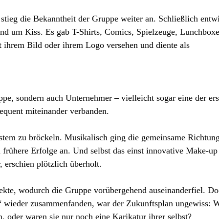
stieg die Bekanntheit der Gruppe weiter an. Schließlich entw
und um Kiss. Es gab T-Shirts, Comics, Spielzeuge, Lunchboxe
t ihrem Bild oder ihrem Logo versehen und diente als
pe, sondern auch Unternehmer – vielleicht sogar eine der ers
equent miteinander verbanden.
stem zu bröckeln. Musikalisch ging die gemeinsame Richtun
 frühere Erfolge an. Und selbst das einst innovative Make-up
 erschien plötzlich überholt.
ojekte, wodurch die Gruppe vorübergehend auseinanderfiel. D
n“ wieder zusammenfanden, war der Zukunftsplan ungewiss: 
 oder waren sie nur noch eine Karikatur ihrer selbst?