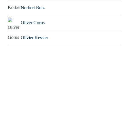
Norbert Bolz
Oliver Gorus
Olivier Kessler
Patriarchator
Peter Würdig
Ralf Blinkmann
Richard Feuerbach
Rob Alexander
Roland Tichy