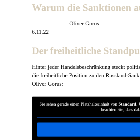
Warum die Sanktionen a
Oliver Gorus
6.11.22
Der freiheitliche Stand
Hinter jeder Handelsbeschränkung steckt politi
die freiheitliche Position zu den Russland-Sa
Oliver Gorus:
Sie sehen gerade einen Platzhalterinhalt von
Standard
. 
beachten Sie, dass da