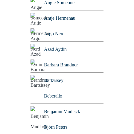
Angie Someone
Antje Hermenau
Argo Nerd
Azad Aydin
Barbara Brandner
Bartzissey
Beberallo
Benjamin Mudlack
Björn Peters