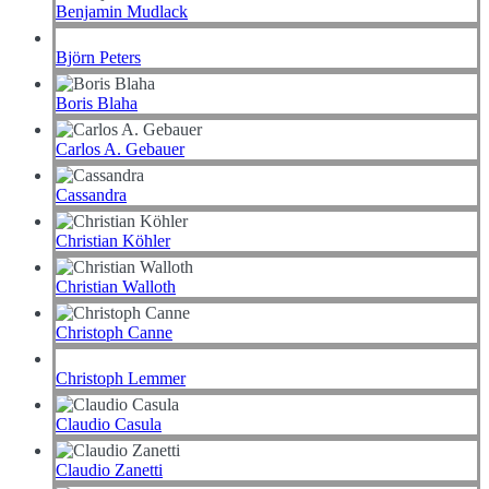
Benjamin Mudlack
Björn Peters
Boris Blaha
Carlos A. Gebauer
Cassandra
Christian Köhler
Christian Walloth
Christoph Canne
Christoph Lemmer
Claudio Casula
Claudio Zanetti