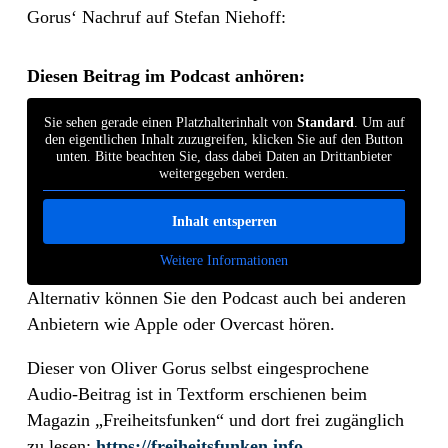
Gorus‘ Nachruf auf Stefan Niehoff:
Diesen Beitrag im Podcast anhören:
Sie sehen gerade einen Platzhalterinhalt von
Standard
. Um auf
den eigentlichen Inhalt zuzugreifen, klicken Sie auf den Button
unten. Bitte beachten Sie, dass dabei Daten an Drittanbieter
weitergegeben werden.
Inhalt entsperren
Weitere Informationen
Alternativ können Sie den Podcast auch bei anderen
Anbietern wie Apple oder Overcast hören.
Dieser von Oliver Gorus selbst eingesprochene
Audio-Beitrag ist in Textform erschienen beim
Magazin „Freiheitsfunken“ und dort frei zugänglich
zu lesen:
https://freiheitsfunken.info