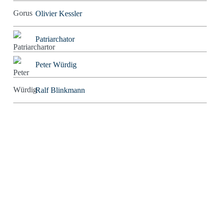
Olivier Kessler
Patriarchator
Peter Würdig
Ralf Blinkmann
Richard Feuerbach
Rob Alexander
Roland Tichy
Rolf W. Puster
Rosaroter Panzer