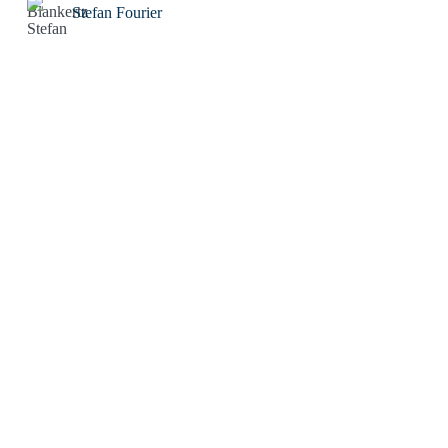
Stefan Fourier
Steffen Hoeg
Stephan Heiler
Sven Friebe
The Real Tom
Thomas Eisinger
Thomas Huber
Thorwald C. Franke
Tim Drygala