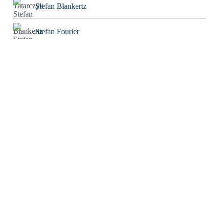
Stefan Blankertz
Stefan Fourier
Steffen Hoeg
Stephan Heiler
Sven Friebe
The Real Tom
Thomas Eisinger
Thomas Huber
Thorwald C. Franke