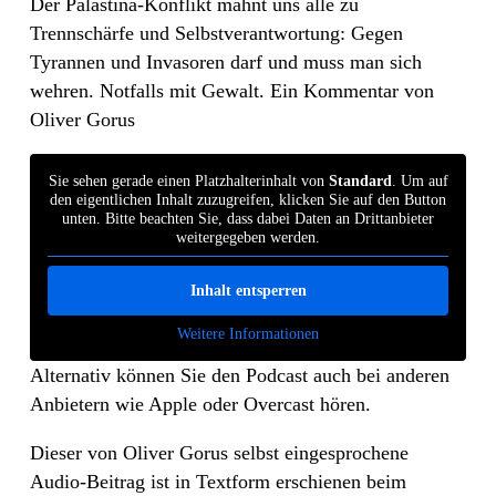
Der Palästina-Konflikt mahnt uns alle zu
Trennschärfe und Selbstverantwortung: Gegen
Tyrannen und Invasoren darf und muss man sich
wehren. Notfalls mit Gewalt. Ein Kommentar von
Oliver Gorus
Sie sehen gerade einen Platzhalterinhalt von
Standard
. Um auf
den eigentlichen Inhalt zuzugreifen, klicken Sie auf den Button
unten. Bitte beachten Sie, dass dabei Daten an Drittanbieter
weitergegeben werden.
Inhalt entsperren
Weitere Informationen
Alternativ können Sie den Podcast auch bei anderen
Anbietern wie Apple oder Overcast hören.
Dieser von Oliver Gorus selbst eingesprochene
Audio-Beitrag ist in Textform erschienen beim