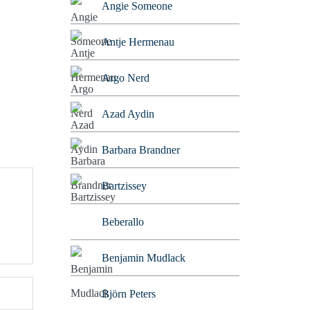
Angie Someone
Antje Hermenau
Argo Nerd
Azad Aydin
Barbara Brandner
Bartzissey
Beberallo
Benjamin Mudlack
Björn Peters