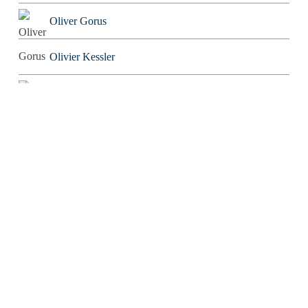
Oliver Gorus
Olivier Kessler
Patriarchator
Peter Würdig
Ralf Blinkmann
Richard Feuerbach
Rob Alexander
Roland Tichy
Rolf W. Puster