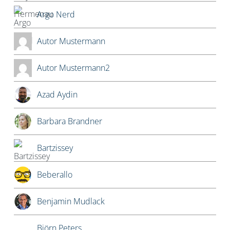
Argo Nerd
Autor Mustermann
Autor Mustermann2
Azad Aydin
Barbara Brandner
Bartzissey
Beberallo
Benjamin Mudlack
Björn Peters