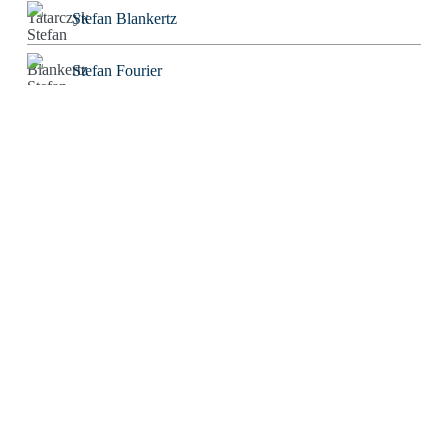
Stefan Blankertz
Stefan Fourier
Steffen Hoeg
Stephan Heiler
Sven Friebe
The Real Tom
Thomas Eisinger
Thomas Huber
Thorwald C. Franke