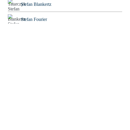
Stefan Blankertz
Stefan Fourier
Steffen Hoeg
Stephan Heiler
Sven Friebe
The Real Tom
Thomas Eisinger
Thomas Huber
Thorwald C. Franke