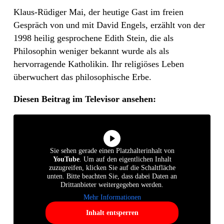
Klaus-Rüdiger Mai, der heutige Gast im freien
Gespräch von und mit David Engels, erzählt von der
1998 heilig gesprochene Edith Stein, die als
Philosophin weniger bekannt wurde als als
hervorragende Katholikin. Ihr religiöses Leben
überwuchert das philosophische Erbe.
Diesen Beitrag im Televisor ansehen:
Sie sehen gerade einen Platzhalterinhalt von
YouTube
. Um auf den eigentlichen Inhalt
zuzugreifen, klicken Sie auf die Schaltfläche
unten. Bitte beachten Sie, dass dabei Daten an
Drittanbieter weitergegeben werden.
Mehr Informationen
Inhalt entsperren