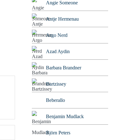
Angie Someone
Antje Hermenau
Argo Nerd
Azad Aydin
Barbara Brandner
Bartzissey
Beberallo
Benjamin Mudlack
Björn Peters