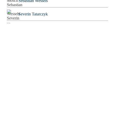
Sebastian Wessels
Severin Tatarczyk
Stefan Blankertz
Stefan Fourier
Steffen Hoeg
Stephan Heiler
Sven Friebe
The Real Tom
Thomas Eisinger