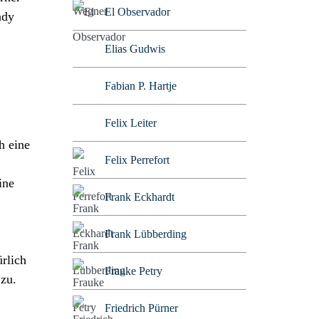
El Observador
ady
Elias Gudwis
Fabian P. Hartje
Felix Leiter
h eine
Felix Perrefort
ine
Frank Eckhardt
Frank Lübberding
rlich
Frauke Petry
 zu.
Friedrich Pürner