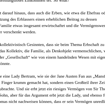
n leistungsloses Einkommen sei. So what?
t darauf hinaus, dass auch die Erben, wie etwa die Ehefrau od
ützung des Erblassers einen erheblichen Beitrag zu dessen
Familie etwas insgesamt erwirtschaftet und die Vermögenswer
er verschenkt werden.
kollektivistisch Gesinnten, dass sie beim Thema Erbschaft z
 das Kollektiv, die Familie, als Denkobjekt vermenschlichen, 
 der „Gesellschaft“ wie von einem handelnden Wesen mit eig
önnte.
re eine Lady Bertram, wie sie der Jane Austen Fan aus „Mansf
n Finger krumm gemacht hat, sondern einen Großteil ihrer Zei
rachte. Und sie erbt jetzt ein riesiges Vermögen von Sir T
Sohn, aber für das Argument erbt jetzt die Lady, und ebenso f
omas nicht nachweisen können, dass er sein Vermögen unredl