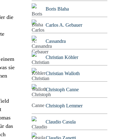
Boris Blaha
er die
Carlos A. Gebauer
te
Cassandra
Christian Köhler
u einem
was sie
Christian Walloth
enen
Christoph Canne
ield
Christoph Lemmer
t
homas
Claudio Casula
ür das
ich
Claudio Zanetti