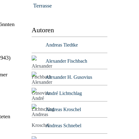
Terrasse
könnten
Autoren
Andreas Tiedtke
1943)
Alexander Fischbach
imer
Alexander H. Gusovius
André Lichtschlag
Andreas Kroschel
teten
Andreas Schnebel