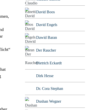
David Boos
mmen,
David Engels
nd
ar
Dawid Baran
licht“
Der Raucher
Dietrich Eckardt
 hat
g
Dirk Hesse
Dr. Cora Stephan
Dushan Wegner
rher