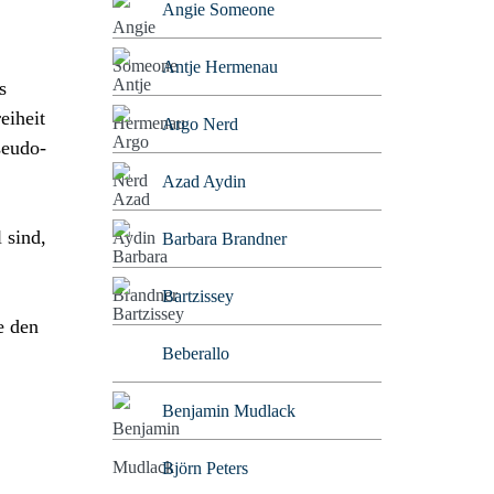
Angie Someone
Antje Hermenau
s
eiheit
Argo Nerd
seudo-
Azad Aydin
 sind,
Barbara Brandner
Bartzissey
e den
Beberallo
Benjamin Mudlack
Björn Peters