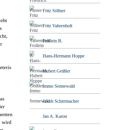
Fritz Söllner
ieht
Fritz Vahrenholt
s
cht,
Frollein B.
r
Hans-Hermann Hoppe
eteris
Hubert Geißler
Immo Sennewald
as
Jakob Schirrmacher
der
menten
Jan A. Karon
d wird
gt.