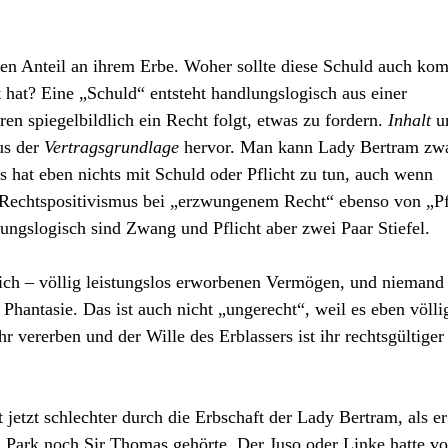
nen Anteil an ihrem Erbe. Woher sollte diese Schuld auch ko
 hat? Eine „Schuld“ entsteht handlungslogisch aus einer
ren spiegelbildlich ein Recht folgt, etwas zu fordern.
Inhalt
u
us der
Vertragsgrundlage
hervor. Man kann Lady Bertram zw
s hat eben nichts mit Schuld oder Pflicht zu tun, auch wenn
 Rechtspositivismus bei „erzwungenem Recht“ ebenso von „Pf
lungslogisch sind Zwang und Pflicht aber zwei Paar Stiefel.
lich – völlig leistungslos erworbenen Vermögen, und niemand
Phantasie. Das ist auch nicht „ungerecht“, weil es eben völli
hr vererben und der Wille des Erblassers ist ihr rechtsgültiger
etzt schlechter durch die Erbschaft der Lady Bertram, als er
d Park noch Sir Thomas gehörte. Der Juso oder Linke hatte vo