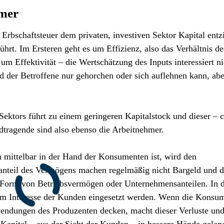
rmer
rbschaftsteuer dem privaten, investiven Sektor Kapital entz
hrt. Im Ersteren geht es um Effizienz, also das Verhältnis de
m Effektivität – die Wertschätzung des Inputs interessiert ni
 der Betroffene nur gehorchen oder sich auflehnen kann, abe
Sektors führt zu einem geringeren Kapitalstock und dieser – c
dtragende sind also ebenso die Arbeitnehmer.
 mittelbar in der Hand der Konsumenten ist, wird den
nanteil des Vermögens machen regelmäßig nicht Bargeld und d
n Form von Betriebsvermögen oder Unternehmensanteilen. In 
im Interesse der Kunden eingesetzt werden. Wenn die Konsu
wendungen des Produzenten decken, macht dieser Verluste un
 Kapital – aus der Sicht der Kunden – in bessere Hände gelan