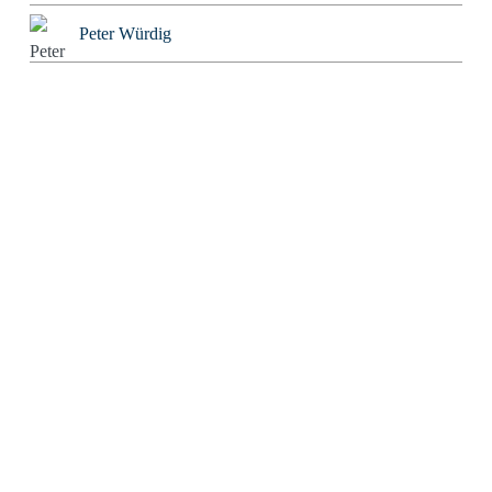
Peter Würdig
Ralf Blinkmann
Richard Feuerbach
Rob Alexander
Roland Tichy
Rolf W. Puster
Rosaroter Panzer
Sabine Mosch
Sebastian Wessels