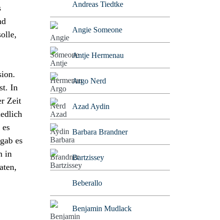
Andreas Tiedtke
s
nd
Angie Someone
olle,
Antje Hermenau
sion.
Argo Nerd
t. In
r Zeit
Azad Aydin
edlich
 es
Barbara Brandner
 gab es
h in
Bartzissey
aten,
Beberallo
Benjamin Mudlack