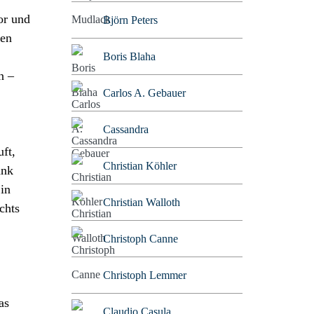
or und
Björn Peters
den
Boris Blaha
n –
Carlos A. Gebauer
Cassandra
uft,
Christian Köhler
ank
 in
Christian Walloth
chts
Christoph Canne
Christoph Lemmer
as
Claudio Casula