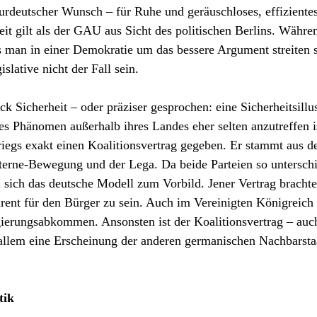
n urdeutscher Wunsch – für Ruhe und geräuschloses, effiziente
eit gilt als der GAU aus Sicht des politischen Berlins. Währe
 man in einer Demokratie um das bessere Argument streiten s
slative nicht der Fall sein.
ück Sicherheit – oder präziser gesprochen: eine Sicherheitsillu
es Phänomen außerhalb ihres Landes eher selten anzutreffen is
riegs exakt einen Koalitionsvertrag gegeben. Er stammt aus de
terne-Bewegung und der Lega. Da beide Parteien so unterschi
sich das deutsche Modell zum Vorbild. Jener Vertrag brachte
rent für den Bürger zu sein. Auch im Vereinigten Königreich
ierungsabkommen. Ansonsten ist der Koalitionsvertrag – auc
llem eine Erscheinung der anderen germanischen Nachbarsta
tik