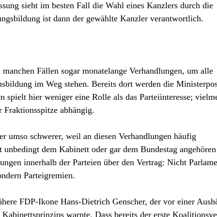
sung sieht im besten Fall die Wahl eines Kanzlers durch die
ngsbildung ist dann der gewählte Kanzler verantwortlich.
 in manchen Fällen sogar monatelange Verhandlungen, um alle
onsbildung im Weg stehen. Bereits dort werden die Ministerpo
spielt hier weniger eine Rolle als das Parteiinteresse; vielme
 Fraktionsspitze abhängig.
ber umso schwerer, weil an diesen Verhandlungen häufig
cht unbedingt dem Kabinett oder gar dem Bundestag angehören
gen innerhalb der Parteien über den Vertrag: Nicht Parlam
sondern Parteigremien.
frühere FDP-Ikone Hans-Dietrich Genscher, der vor einer Aus
Kabinettsprinzips warnte. Dass bereits der erste Koalitionsve