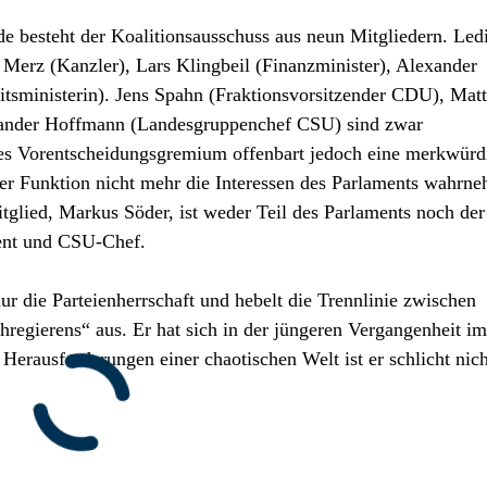
ode besteht der Koalitionsausschuss aus neun Mitgliedern. Led
 Merz (Kanzler), Lars Klingbeil (Finanzminister), Alexander
itsministerin). Jens Spahn (Fraktionsvorsitzender CDU), Matt
xander Hoffmann (Landesgruppenchef CSU) sind zwar
es Vorentscheidungsgremium offenbart jedoch eine merkwürd
rer Funktion nicht mehr die Interessen des Parlaments wahrn
itglied, Markus Söder, ist weder Teil des Parlaments noch der
dent und CSU-Chef.
ur die Parteienherrschaft und hebelt die Trennlinie zwischen
hregierens“ aus. Er hat sich in der jüngeren Vergangenheit i
Herausforderungen einer chaotischen Welt ist er schlicht nich