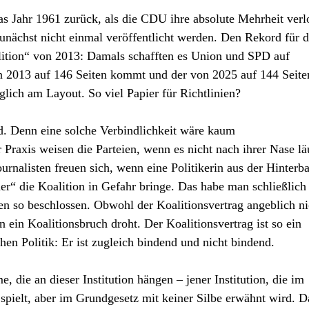
das Jahr 1961 zurück, als die CDU ihre absolute Mehrheit verl
unächst nicht einmal veröffentlicht werden. Den Rekord für 
alition“ von 2013: Damals schafften es Union und SPD auf
n 2013 auf 146 Seiten kommt und der von 2025 auf 144 Seite
iglich am Layout. So viel Papier für Richtlinien?
end. Denn eine solche Verbindlichkeit wäre kaum
 Praxis weisen die Parteien, wenn es nicht nach ihrer Nase lä
ournalisten freuen sich, wenn eine Politikerin aus der Hinterb
er“ die Koalition in Gefahr bringe. Das habe man schließlich
n so beschlossen. Obwohl der Koalitionsvertrag angeblich ni
ein Koalitionsbruch droht. Der Koalitionsvertrag ist so ein
hen Politik: Er ist zugleich bindend und nicht bindend.
e, die an dieser Institution hängen – jener Institution, die im
 spielt, aber im Grundgesetz mit keiner Silbe erwähnt wird. D