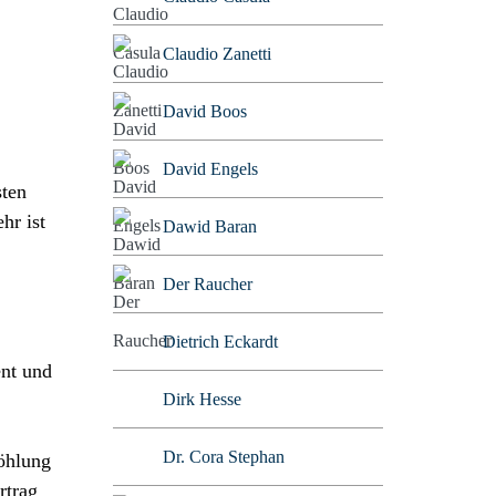
Claudio Zanetti
David Boos
David Engels
sten
hr ist
Dawid Baran
Der Raucher
Dietrich Eckardt
ent und
Dirk Hesse
Dr. Cora Stephan
höhlung
rtrag