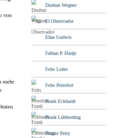
Dushan Wegner
o von
El Observador
Elias Gudwis
Fabian P. Hartje
Felix Leiter
en mehr
Felix Perrefort
n
Frank Eckhardt
ehnten
Frank Lübberding
Frauke Petry