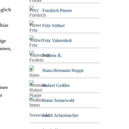
iglich
Friedrich Pürner
hias
Fritz Söllner
ige
Fritz Vahrenholt
ehmen,
Frollein B.
Hans-Hermann Hoppe
Hubert Geißler
mmer
t
Immo Sennewald
Jakob Schirrmacher