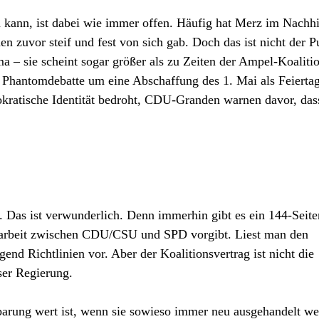
 kann, ist dabei wie immer offen. Häufig hat Merz im Nachh
n zuvor steif und fest von sich gab. Doch das ist nicht der P
a – sie scheint sogar größer als zu Zeiten der Ampel-Koaliti
e Phantomdebatte um eine Abschaffung des 1. Mai als Feiertag
mokratische Identität bedroht, CDU-Granden warnen davor, da
l. Das ist verwunderlich. Denn immerhin gibt es ein 144-Seite
arbeit zwischen CDU/CSU und SPD vorgibt. Liest man den
gend Richtlinien vor. Aber der Koalitionsvertrag ist nicht die
ser Regierung.
nbarung wert ist, wenn sie sowieso immer neu ausgehandelt w