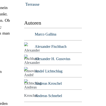
Terrasse
inein
unkt.
on. Ob
Autoren
:
ss man
Marco Gallina
Alexander Fischbach
Alexander H. Gusovius
André Lichtschlag
n
Andreas Kroschel
Andreas Schnebel
erden