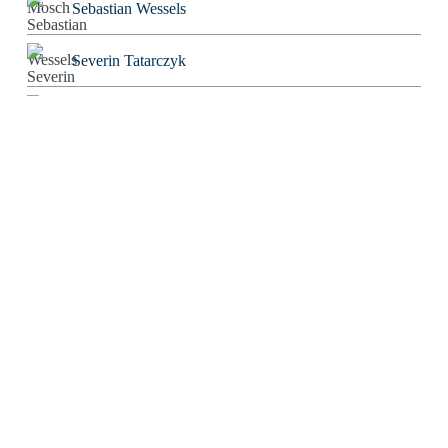
Sebastian Wessels
Severin Tatarczyk
Stefan Blankertz
Stefan Fourier
Steffen Hoeg
Stephan Heiler
Sven Friebe
The Real Tom
Thomas Eisinger